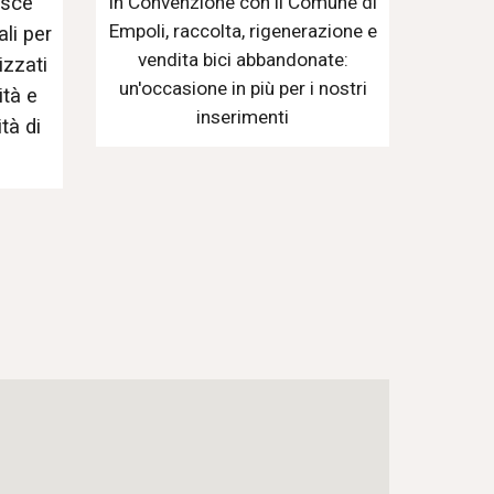
isce
In Convenzione con il Comune di
Empoli, raccolta, rigenerazione e
li per
vendita bici abbandonate:
izzati
un'occasione in più per i nostri
ità e
inserimenti
tà di