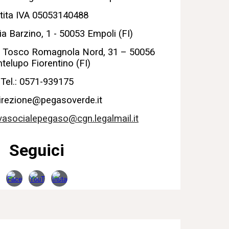
tita IVA 05053140488
ia Barzino, 1 - 50053 Empoli (FI)
ia Tosco Romagnola Nord, 31 – 50056
telupo Fiorentino (FI)
Tel.: 0571-939175
direzione@pegasoverde.it
vasocialepegaso@cgn.legalmail.it
Seguici