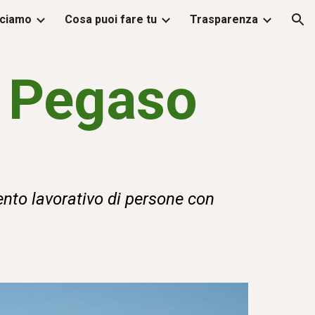
cciamo
Cosa puoi fare tu
Trasparenza
ion
e Pegaso
mento lavorativo di persone con